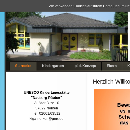
Wir verwenden Cookies auf Ihrem Computer um uns
Navigation
Startseite
Kindergarten
päd. Konzept
Eltern
K
überspringen
Herzlich Will
UNESCO Kindertagesstätte
"Nauberg-Räuber"
Auf der Bitze 10
57629 Norken
Tel. 02661/63512
kiga-norken@gmx.de