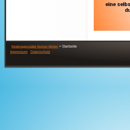
Startseite
Kindertagesstätte Norken Mörlen
.....
Impressum
-
Datenschutz